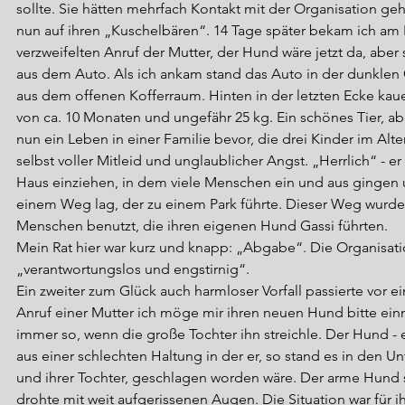
sollte. Sie hätten mehrfach Kontakt mit der Organisation geha
nun auf ihren „Kuschelbären“. 14 Tage später bekam ich am
verzweifelten Anruf der Mutter, der Hund wäre jetzt da, aber 
aus dem Auto. Als ich ankam stand das Auto in der dunklen 
aus dem offenen Kofferraum. Hinten in der letzten Ecke kaue
von ca. 10 Monaten und ungefähr 25 kg. Ein schönes Tier, aber
nun ein Leben in einer Familie bevor, die drei Kinder im Alter
selbst voller Mitleid und unglaublicher Angst. „Herrlich“ - er
Haus einziehen, in dem viele Menschen ein und aus gingen u
einem Weg lag, der zu einem Park führte. Dieser Weg wurde 
Menschen benutzt, die ihren eigenen Hund Gassi führten.
Mein Rat hier war kurz und knapp: „Abgabe“. Die Organisati
„verantwortungslos und engstirnig“.
Ein zweiter zum Glück auch harmloser Vorfall passierte vor 
Anruf einer Mutter ich möge mir ihren neuen Hund bitte ein
immer so, wenn die große Tochter ihn streichle. Der Hund - 
aus einer schlechten Haltung in der er, so stand es in den Un
und ihrer Tochter, geschlagen worden wäre. Der arme Hund s
drohte mit weit aufgerissenen Augen. Die Situation war für ih