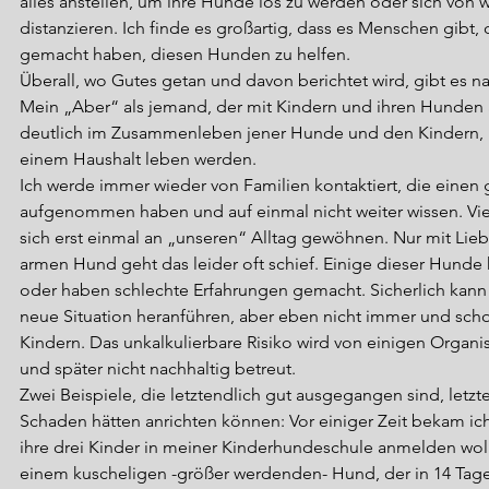
alles anstellen, um ihre Hunde los zu werden oder sich von
distanzieren. Ich finde es großartig, dass es Menschen gibt, 
gemacht haben, diesen Hunden zu helfen.
Überall, wo Gutes getan und davon berichtet wird, gibt es na
Mein „Aber“ als jemand, der mit Kindern und ihren Hunden ar
deutlich im Zusammenleben jener Hunde und den Kindern, mi
einem Haushalt leben werden.
Ich werde immer wieder von Familien kontaktiert, die einen
aufgenommen haben und auf einmal nicht weiter wissen. Vi
sich erst einmal an „unseren“ Alltag gewöhnen. Nur mit Lie
armen Hund geht das leider oft schief. Einige dieser Hunde
oder haben schlechte Erfahrungen gemacht. Sicherlich kann
neue Situation heranführen, aber eben nicht immer und schon
Kindern. Das unkalkulierbare Risiko wird von einigen Organi
und später nicht nachhaltig betreut.
Zwei Beispiele, die letztendlich gut ausgegangen sind, letz
Schaden hätten anrichten können: Vor einiger Zeit bekam ich
ihre drei Kinder in meiner Kinderhundeschule anmelden wollt
einem kuscheligen -größer werdenden- Hund, der in 14 Tage