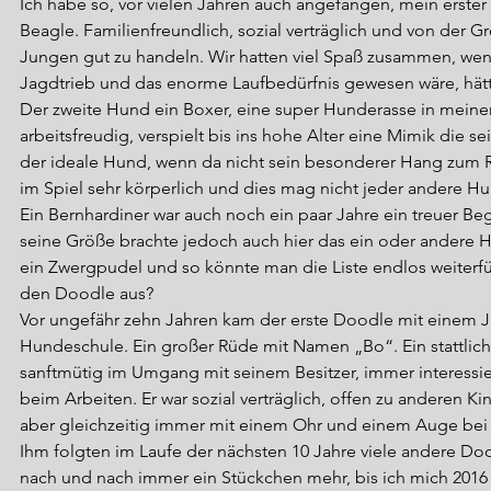
Ich habe so, vor vielen Jahren auch angefangen, mein erster
Beagle. Familienfreundlich, sozial verträglich und von der Gr
Jungen gut zu handeln. Wir hatten viel Spaß zusammen, wen
Jagdtrieb und das enorme Laufbedürfnis gewesen wäre, hätt
Der zweite Hund ein Boxer, eine super Hunderasse in meine
arbeitsfreudig, verspielt bis ins hohe Alter eine Mimik die s
der ideale Hund, wenn da nicht sein besonderer Hang zum Ra
im Spiel sehr körperlich und dies mag nicht jeder andere H
Ein Bernhardiner war auch noch ein paar Jahre ein treuer Be
seine Größe brachte jedoch auch hier das ein oder andere H
ein Zwergpudel und so könnte man die Liste endlos weiterf
den Doodle aus?
Vor ungefähr zehn Jahren kam der erste Doodle mit einem Ju
Hundeschule. Ein großer Rüde mit Namen „Bo“. Ein stattliche
sanftmütig im Umgang mit seinem Besitzer, immer interessier
beim Arbeiten. Er war sozial verträglich, offen zu anderen 
aber gleichzeitig immer mit einem Ohr und einem Auge bei 
Ihm folgten im Laufe der nächsten 10 Jahre viele andere D
nach und nach immer ein Stückchen mehr, bis ich mich 2016 