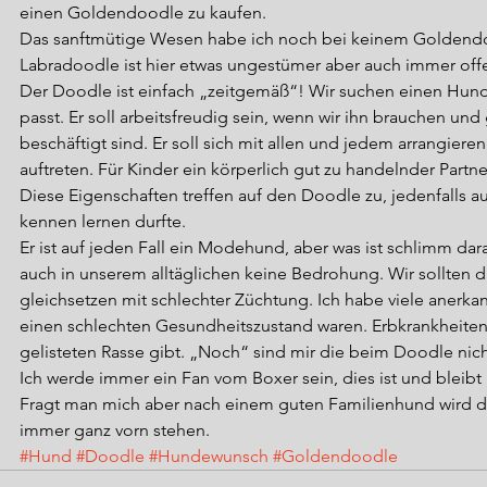
einen Goldendoodle zu kaufen.
Das sanftmütige Wesen habe ich noch bei keinem Goldendoo
Labradoodle ist hier etwas ungestümer aber auch immer offe
Der Doodle ist einfach „zeitgemäß“! Wir suchen einen Hund,
passt. Er soll arbeitsfreudig sein, wenn wir ihn brauchen un
beschäftigt sind. Er soll sich mit allen und jedem arrangiere
auftreten. Für Kinder ein körperlich gut zu handelnder Partne
Diese Eigenschaften treffen auf den Doodle zu, jedenfalls auf 
kennen lernen durfte.
Er ist auf jeden Fall ein Modehund, aber was ist schlimm dar
auch in unserem alltäglichen keine Bedrohung. Wir sollten 
gleichsetzen mit schlechter Züchtung. Ich habe viele anerka
einen schlechten Gesundheitszustand waren. Erbkrankheiten 
gelisteten Rasse gibt. „Noch“ sind mir die beim Doodle nic
Ich werde immer ein Fan vom Boxer sein, dies ist und bleibt 
Fragt man mich aber nach einem guten Familienhund wird d
immer ganz vorn stehen.
#Hund
#Doodle
#Hundewunsch
#Goldendoodle